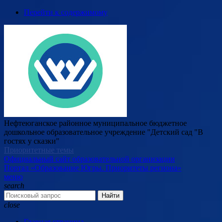
Перейти к содержимому
Нефтеюганское районное муниципальное бюджетное
дошкольное образовательное учреждение "Детский сад "В
гостях у сказки"
Приоритетные темы
Официальный сайт образовательной организации
Портал «Образование Югры. Приоритеты региона»
меню
search
Найти
close
Главная страница