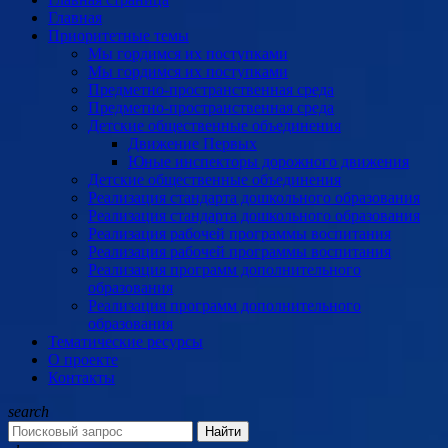
Главная
Приоритетные темы
Мы гордимся их поступками
Мы гордимся их поступками
Предметно-пространственная среда
Предметно-пространственная среда
Детские общественные объединения
Движение Первых
Юные инспекторы дорожного движения
Детские общественные объединения
Реализация стандарта дошкольного образования
Реализация стандарта дошкольного образования
Реализация рабочей программы воспитания
Реализация рабочей программы воспитания
Реализация программ дополнительного
образования
Реализация программ дополнительного
образования
Тематические ресурсы
О проекте
Контакты
search
Найти