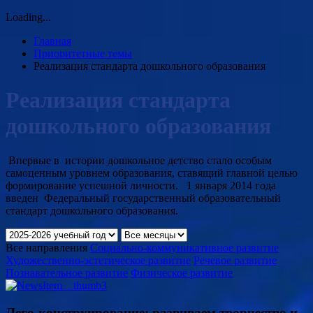
Loading...
Главная
Приоритетные темы
Реализация стандарта дошкольного образования
Реализация стандарта
дошкольного образования
Впервые в истории дошкольное детство стало особым
самоценным уровнем образования, ставящий главной целью
формирование успешной личности.
1 января 2014 года
введен
Федеральный
государственный образовательный
стандарт дошкольного образования.
Все направления
Социально-коммуникативное развитие
Художественно-эстетическое развитие
Речевое развитие
Познавательное развитие
Физическое развитие
Лего-конструирование: развиваем творчество и