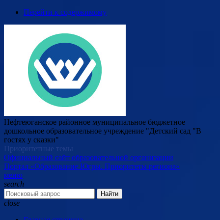
Перейти к содержимому
Нефтеюганское районное муниципальное бюджетное
дошкольное образовательное учреждение "Детский сад "В
гостях у сказки"
Приоритетные темы
Официальный сайт образовательной организации
Портал «Образование Югры. Приоритеты региона»
меню
search
Найти
close
Главная страница