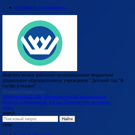
Перейти к содержимому
Нефтеюганское районное муниципальное бюджетное
дошкольное образовательное учреждение "Детский сад "В
гостях у сказки"
Приоритетные темы
Официальный сайт образовательной организации
Портал «Образование Югры. Приоритеты региона»
меню
search
Найти
close
Главная страница