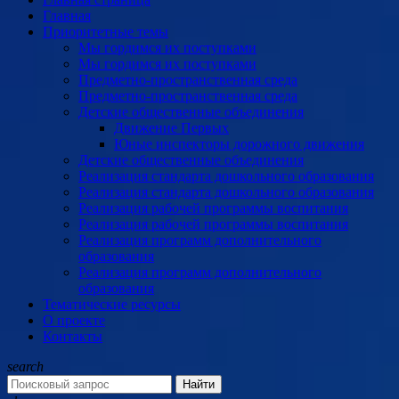
Главная
Приоритетные темы
Мы гордимся их поступками
Мы гордимся их поступками
Предметно-пространственная среда
Предметно-пространственная среда
Детские общественные объединения
Движение Первых
Юные инспекторы дорожного движения
Детские общественные объединения
Реализация стандарта дошкольного образования
Реализация стандарта дошкольного образования
Реализация рабочей программы воспитания
Реализация рабочей программы воспитания
Реализация программ дополнительного
образования
Реализация программ дополнительного
образования
Тематические ресурсы
О проекте
Контакты
search
Найти